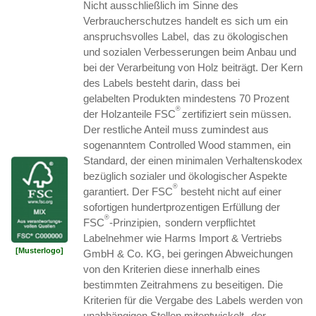
Nicht ausschließlich im Sinne des
Verbraucherschutzes handelt es sich um ein
'
anspruchsvolles Label,
das zu ökologischen
und sozialen Verbesserungen beim Anbau und
bei der Verarbeitung von Holz beiträgt. Der Kern
des Labels besteht darin, dass bei
gelabelten Produkten mindestens 70 Prozent
®
der Holzanteile FSC
zertifiziert sein müssen.
Der restliche Anteil muss zumindest aus
sogenanntem Controlled Wood stammen, ein
Standard, der einen minimalen Verhaltenskodex
bezüglich sozialer und ökologischer Aspekte
®
garantiert. Der FSC
besteht nicht auf einer
sofortigen hundertprozentigen Erfüllung der
®
FSC
-Prinzipien,
sondern verpflichtet
'
Labelnehmer wie Harms Import & Vertriebs
[Musterlogo]
GmbH & Co. KG, bei geringen Abweichungen
von den Kriterien diese innerhalb eines
bestimmten Zeitrahmens zu beseitigen. Die
Kriterien für die Vergabe des Labels werden von
'
unabhängigen Stellen mitentwickelt,
der