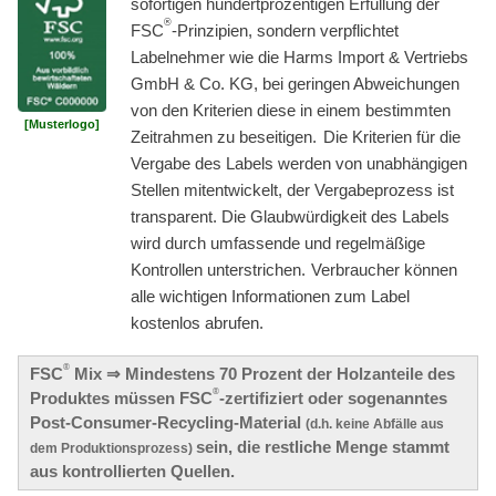
sofortigen hundertprozentigen Erfüllung der
®
FSC
-Prinzipien, sondern verpflichtet
Labelnehmer wie die Harms Import & Vertriebs
GmbH & Co. KG, bei geringen Abweichungen
von den Kriterien diese in einem bestimmten
[Musterlogo]
'
Zeitrahmen zu beseitigen.
Die Kriterien für die
Vergabe des Labels werden von unabhängigen
Stellen mitentwickelt, der Vergabeprozess ist
transparent. Die Glaubwürdigkeit des Labels
wird durch umfassende und regelmäßige
'
Kontrollen unterstrichen.
Verbraucher können
alle wichtigen Informationen zum Label
'
kostenlos abrufen.
®
FSC
Mix ⇒ Mindestens 70 Prozent der Holzanteile des
®
Produktes müssen FSC
-zertifiziert oder sogenanntes
Post-Consumer-Recycling-Material
(d.h. keine Abfälle aus
sein, die restliche Menge stammt
dem Produktionsprozess)
aus kontrollierten Quellen.