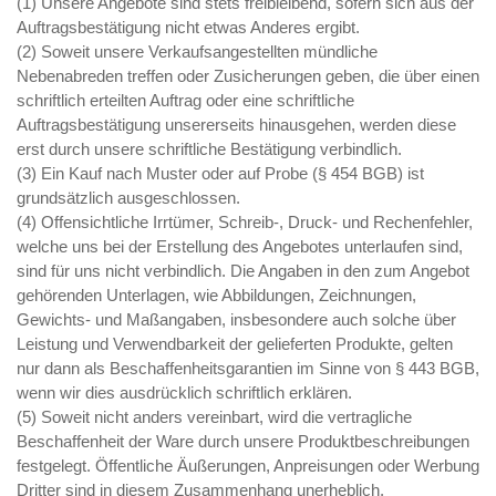
(1) Unsere Angebote sind stets freibleibend, sofern sich aus der
Auftragsbestätigung nicht etwas Anderes ergibt.
(2) Soweit unsere Verkaufsangestellten mündliche
Nebenabreden treffen oder Zusicherungen geben, die über einen
schriftlich erteilten Auftrag oder eine schriftliche
Auftragsbestätigung unsererseits hinausgehen, werden diese
erst durch unsere schriftliche Bestätigung verbindlich.
(3) Ein Kauf nach Muster oder auf Probe (§ 454 BGB) ist
grundsätzlich ausgeschlossen.
(4) Offensichtliche Irrtümer, Schreib-, Druck- und Rechenfehler,
welche uns bei der Erstellung des Angebotes unterlaufen sind,
sind für uns nicht verbindlich. Die Angaben in den zum Angebot
gehörenden Unterlagen, wie Abbildungen, Zeichnungen,
Gewichts- und Maßangaben, insbesondere auch solche über
Leistung und Verwendbarkeit der gelieferten Produkte, gelten
nur dann als Beschaffenheitsgarantien im Sinne von § 443 BGB,
wenn wir dies ausdrücklich schriftlich erklären.
(5) Soweit nicht anders vereinbart, wird die vertragliche
Beschaffenheit der Ware durch unsere Produktbeschreibungen
festgelegt. Öffentliche Äußerungen, Anpreisungen oder Werbung
Dritter sind in diesem Zusammenhang unerheblich.