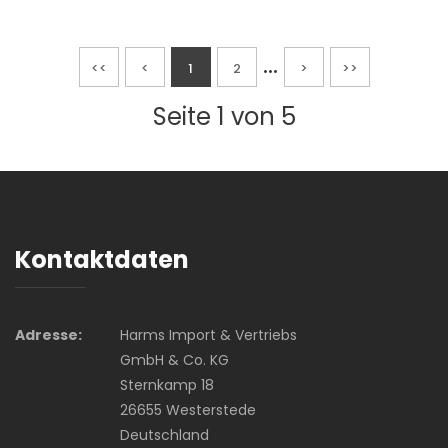
...
<<
<
1
2
>
>>
Seite 1 von 5
Kontaktdaten
Adresse:
Harms Import & Vertriebs
GmbH & Co. KG
Sternkamp 18
26655 Westerstede
Deutschland