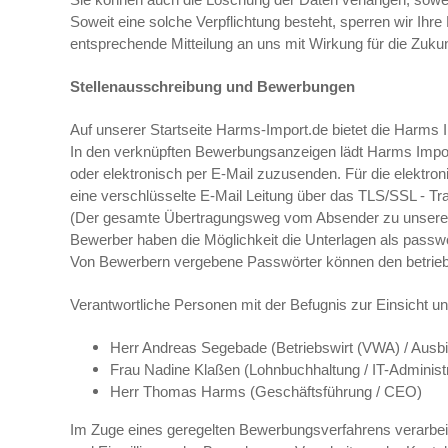
Sie können auch die Löschung der Daten verlangen, soweit
Soweit eine solche Verpflichtung besteht, sperren wir Ih
entsprechende Mitteilung an uns mit Wirkung für die Zuku
Stellenausschreibung und Bewerbungen
Auf unserer Startseite Harms-Import.de bietet die Harms
In den verknüpften Bewerbungsanzeigen lädt Harms Impor
oder elektronisch per E-Mail zuzusenden. Für die elekt
eine verschlüsselte E-Mail Leitung über das TLS/SSL - Tr
(Der gesamte Übertragungsweg vom Absender zu unserem 
Bewerber haben die Möglichkeit die Unterlagen als pass
Von Bewerbern vergebene Passwörter können den betrieblic
Verantwortliche Personen mit der Befugnis zur Einsicht 
Herr Andreas Segebade (Betriebswirt (VWA) / Ausbi
Frau Nadine Klaßen (Lohnbuchhaltung / IT-Administr
Herr Thomas Harms (Geschäftsführung / CEO)
Im Zuge eines geregelten Bewerbungsverfahrens verarbei