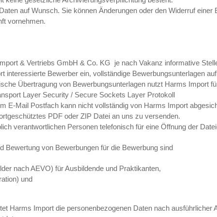
 keine gesetzliche Archivierungsverpflichtung besteht.
re Daten auf Wunsch. Sie können Änderungen oder den Widerruf einer E
nft vornehmen.
 Import & Vertriebs GmbH & Co. KG je nach Vakanz informative Stel
t interessierte Bewerber ein, vollständige Bewerbungsunterlagen a
ronische Übertragung von Bewerbungsunterlagen nutzt Harms Import f
ansport Layer Security / Secure Sockets Layer Protokoll
E-Mail Postfach kann nicht vollständig von Harms Import abgesich
wortgeschütztes PDF oder ZIP Datei an uns zu versenden.
h verantwortlichen Personen telefonisch für eine Öffnung der Datei
und Bewertung von Bewerbungen für die Bewerbung sind
lder nach AEVO) für Ausbildende und Praktikanten,
ation) und
tet Harms Import die personenbezogenen Daten nach ausführlicher 