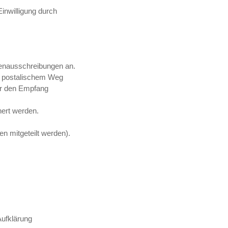
inwilligung durch
lenausschreibungen an.
uf postalischem Weg
ür den Empfang
ert werden.
en mitgeteilt werden).
Aufklärung