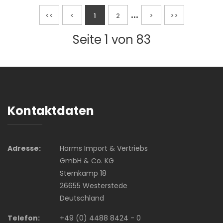
...
<<
<
1
2
>
>>
Seite 1 von 83
Kontaktdaten
Adresse:
Harms Import & Vertriebs
GmbH & Co. KG
Sternkamp 18
26655 Westerstede
Deutschland
Telefon:
+49 (0) 4488 8424 - 0