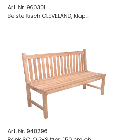
Art. Nr.
960301
Beistelltisch CLEVELAND, klap...
Art. Nr.
940296
Bank SOLO 3-Sitzer, 150 cm oh...